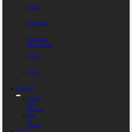
Simon
Boccherini
Boccherini
Herramientas
Evans
Trosa
Contactos
Trabaja
con
nosotros
Haz
tu
compra
Tienda