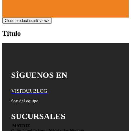
Close product quick view
×
Título
SÍGUENOS EN
VISITAR BLOG
Soy del equipo
SUCURSALES
MATRIZ
Quito / Joel Palanco N404 y las Hiedras