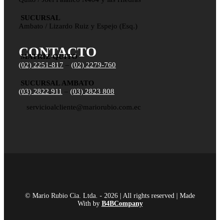
SUCURSAL
Ambato / Lizardo Ruiz y Espejo (Esq.)
CONTACTO
MATRIZ QUITO
(02) 2251-817
–
(02) 2279-760
SUCURSAL AMBATO
(03) 2822 911
–
(03) 2823 808
servicioalcliente@mariorubio.com.ec
© Mario Rubio Cia. Ltda. - 2026 | All rights reserved | Made
With
by
B4BCompany