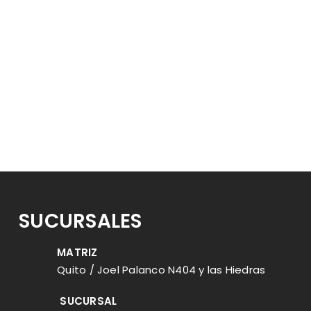
s listos para atenderte: 099 930
SUCURSALES
MATRIZ
Quito / Joel Palanco N404 y las Hiedras
SUCURSAL