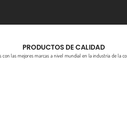
PRODUCTOS DE CALIDAD
 con las mejores marcas a nivel mundial en la industria de la co
ridge and a small bridge to hold the rotor in place. The decisio
ussed internally for five years. They say the firm urged the Ge
ed for Men», but it is also a bankable brand thats certain to la
ship and long lasting quality (however when youre having to pa