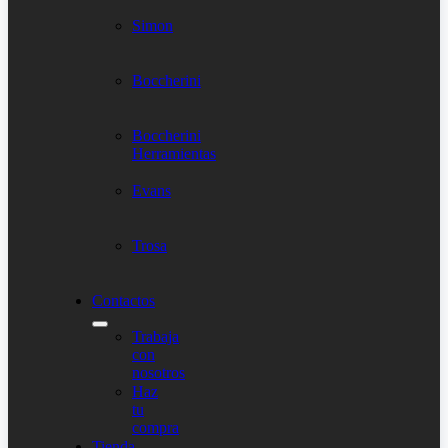
Simon
Boccherini
Boccherini
Herramientas
Evans
Trosa
Contactos
Trabaja
con
nosotros
Haz
tu
compra
Tienda