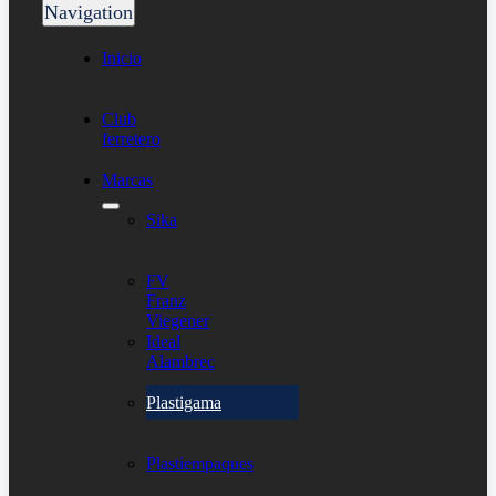
Navigation
Inicio
Club
ferretero
Marcas
Sika
FV
Franz
Viegener
Ideal
Alambrec
Plastigama
Plastiempaques