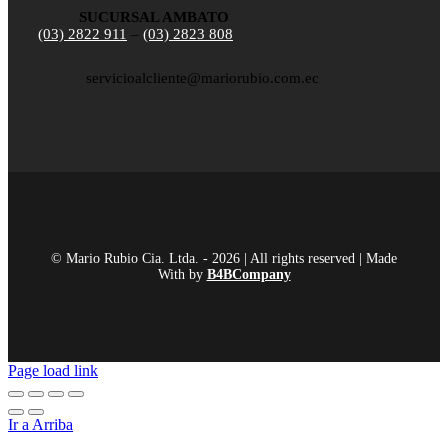
SUCURSAL AMBATO
(03) 2822 911
–
(03) 2823 808
servicioalcliente@mariorubio.com.ec
© Mario Rubio Cia. Ltda. - 2026 | All rights reserved | Made
With
by
B4BCompany
Page load link
Ir a Arriba