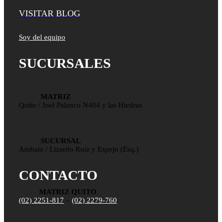
VISITAR BLOG
Soy del equipo
SUCURSALES
MATRIZ
Quito / Joel Palanco N404 y las Hiedras
SUCURSAL
Ambato / Lizardo Ruiz y Espejo (Esq.)
CONTACTO
MATRIZ QUITO
(02) 2251-817
–
(02) 2279-760