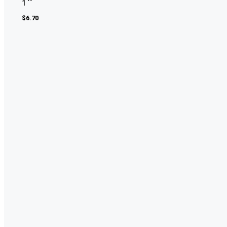
1 ´´
$
6.70