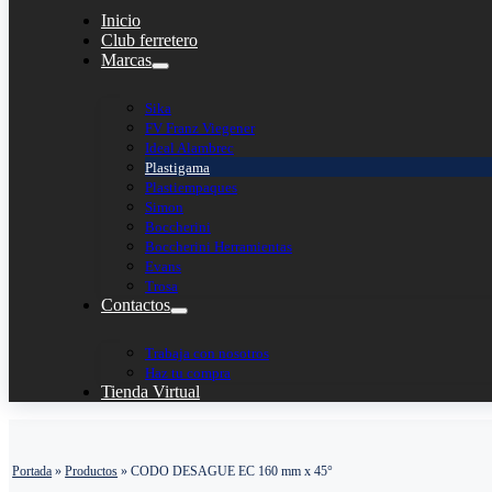
Inicio
Club ferretero
Marcas
Sika
FV Franz Viegener
Ideal Alambrec
Plastigama
Plastiempaques
Simon
Boccherini
Boccherini Herramientas
Evans
Trosa
Contactos
Trabaja con nosotros
Haz tu compra
Tienda Virtual
Portada
»
Productos
»
CODO DESAGUE EC 160 mm x 45°