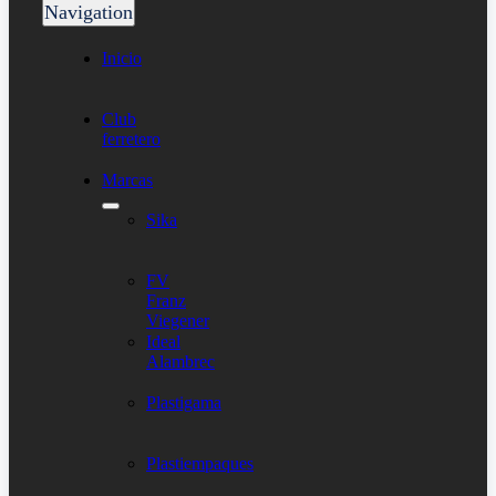
Navigation
Inicio
Club
ferretero
Marcas
Sika
FV
Franz
Viegener
Ideal
Alambrec
Plastigama
Plastiempaques