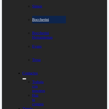
Simon
Boccherini
Boccherini
Herramientas
Evans
Trosa
Contactos
Trabaja
con
nosotros
Haz
tu
compra
Tienda