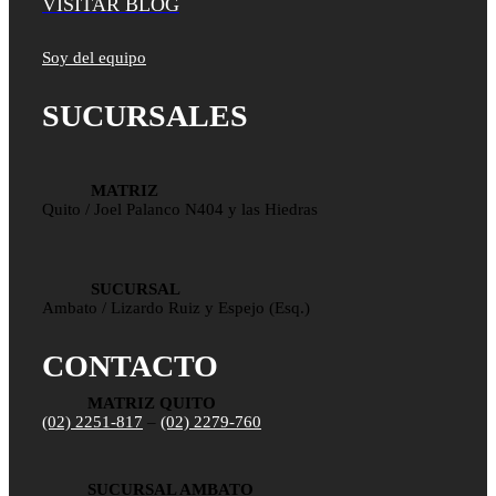
VISITAR BLOG
Soy del equipo
SUCURSALES
MATRIZ
Quito / Joel Palanco N404 y las Hiedras
SUCURSAL
Ambato / Lizardo Ruiz y Espejo (Esq.)
CONTACTO
MATRIZ QUITO
(02) 2251-817
–
(02) 2279-760
SUCURSAL AMBATO