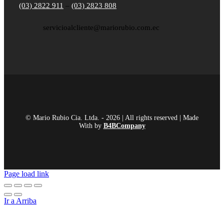
(03) 2822 911
–
(03) 2823 808
servicioalcliente@mariorubio.com.ec
© Mario Rubio Cia. Ltda. - 2026 | All rights reserved | Made
With
by
B4BCompany
Page load link
Ir a Arriba