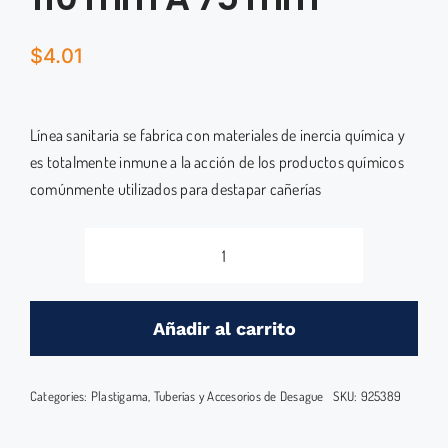
$
4.01
Línea sanitaria se fabrica con materiales de inercia química y
es totalmente inmune a la acción de los productos químicos
comúnmente utilizados para destapar cañerías
REDUCTOR
DESAGUE
110
Añadir al carrito
mm
A
Categories:
Plastigama
,
Tuberías y Accesorios de Desague
SKU:
925389
75
mm