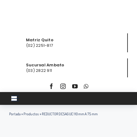
Saltar
al
contenido
Matriz Quito
(02) 2251-817
Sucursal Ambato
(03) 2822 911
Toggle
Navigation
Portada
»
Productos
»
REDUCTOR DESAGUE 110 mm A 75 mm
Inicio
Club ferretero