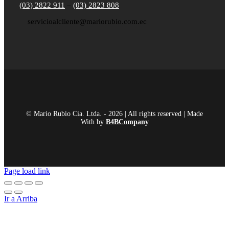
(03) 2822 911
–
(03) 2823 808
servicioalcliente@mariorubio.com.ec
© Mario Rubio Cia. Ltda. - 2026 | All rights reserved | Made
With
by
B4BCompany
Page load link
Ir a Arriba