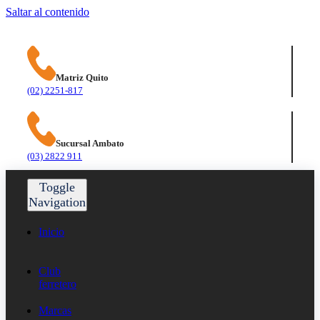
Saltar al contenido
Matriz Quito
(02) 2251-817
Sucursal Ambato
(03) 2822 911
Toggle
Navigation
Inicio
Club
ferretero
Marcas