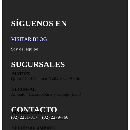
SÍGUENOS EN
VISITAR BLOG
Soy del equipo
SUCURSALES
MATRIZ
Quito / Joel Palanco N404 y las Hiedras
SUCURSAL
Ambato / Lizardo Ruiz y Espejo (Esq.)
CONTACTO
MATRIZ QUITO
(02) 2251-817
–
(02) 2279-760
SUCURSAL AMBATO