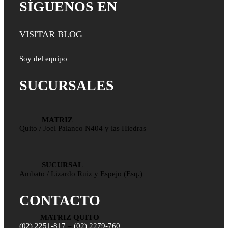
SÍGUENOS EN
VISITAR BLOG
Soy del equipo
SUCURSALES
MATRIZ
Quito / Joel Palanco N404 y las Hiedras
SUCURSAL
Ambato / Lizardo Ruiz y Espejo (Esq.)
CONTACTO
MATRIZ QUITO
(02) 2251-817
–
(02) 2279-760