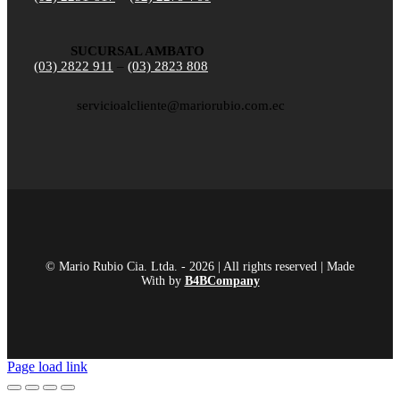
SUCURSAL AMBATO
(03) 2822 911
–
(03) 2823 808
servicioalcliente@mariorubio.com.ec
© Mario Rubio Cia. Ltda. - 2026 | All rights reserved | Made
With
by
B4BCompany
Page load link