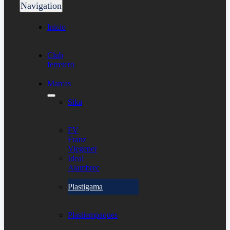
Navigation
Inicio
Club
ferretero
Marcas
Sika
FV
Franz
Viegener
Ideal
Alambrec
Plastigama
Plastiempaques