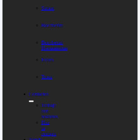
Simon
Boccherini
Boccherini
Herramientas
Evans
Trosa
Contactos
Trabaja
con
nosotros
Haz
tu
compra
Tienda