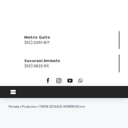
Saltar
al
contenido
Matriz Quito
(02) 2251-817
Sucursal Ambato
(03) 2822 911
Toggle
Navigation
Portada
»
Productos
»
TAPON DESAGUE HEMBRA 110 mm
Inicio
Club ferretero