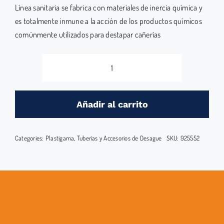
Línea sanitaria se fabrica con materiales de inercia química y
es totalmente inmune a la acción de los productos químicos
comúnmente utilizados para destapar cañerías
TAPON
DESAGUE
HEMBRA
Añadir al carrito
110
mm
Categories:
Plastigama
,
Tuberías y Accesorios de Desague
SKU:
925552
cantidad