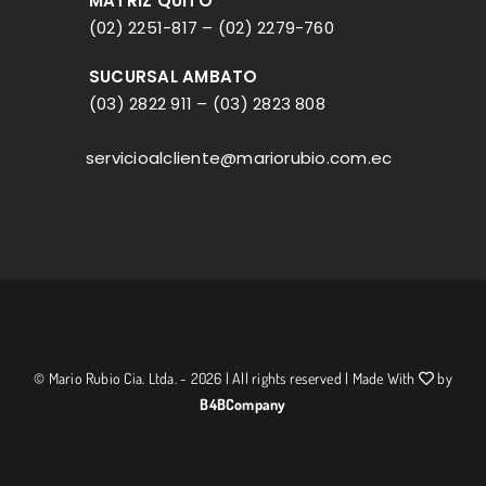
MATRIZ QUITO
(02) 2251-817
–
(02) 2279-760
SUCURSAL AMBATO
(03) 2822 911
–
(03) 2823 808
servicioalcliente@mariorubio.com.ec
© Mario Rubio Cia. Ltda. - 2026 | All rights reserved | Made With
by
B4BCompany