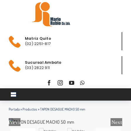
Saltar
al
contenido
Matriz Quito
(02) 2251-817
Sucursal Ambato
(03) 2822 911
Toggle
Navigation
Portada
»
Productos
»
TAPON DESAGUE MACHO 50 mm
Inicio
Previous
Next
Club ferretero