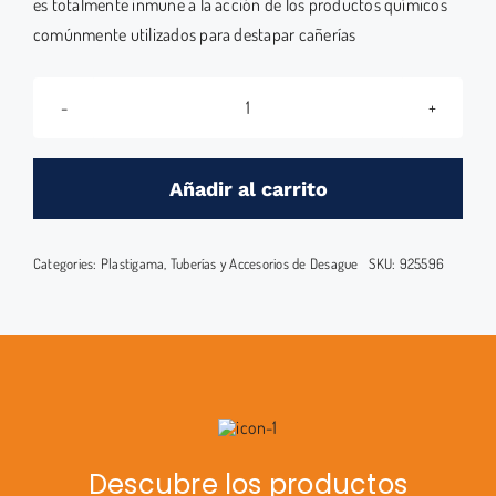
es totalmente inmune a la acción de los productos químicos
comúnmente utilizados para destapar cañerías
TAPON
DESAGUE
MACHO
Añadir al carrito
50
mm
Categories:
Plastigama
,
Tuberías y Accesorios de Desague
SKU:
925596
cantidad
Descubre los productos