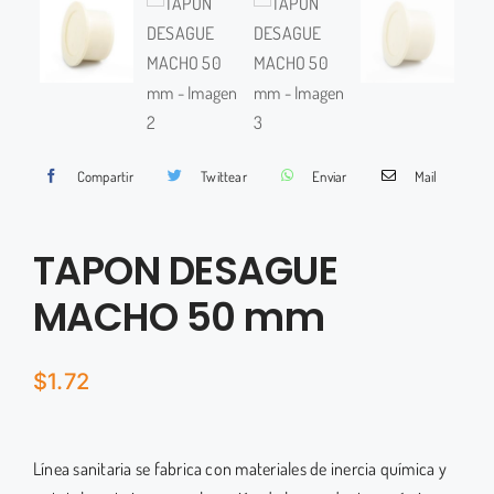
Marcas
Contactos
Tienda Virtual
Compartir
Twittear
Enviar
Mail
TAPON DESAGUE
MACHO 50 mm
$
1.72
Línea sanitaria se fabrica con materiales de inercia química y