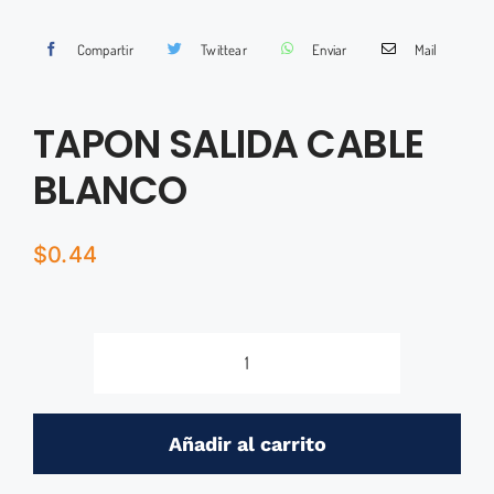
Compartir
Twittear
Enviar
Mail
TAPON SALIDA CABLE
BLANCO
$
0.44
TAPON
SALIDA
CABLE
Añadir al carrito
BLANCO