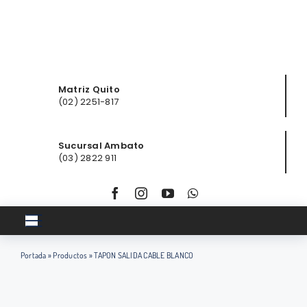
Saltar
al
contenido
Matriz Quito
(02) 2251-817
Sucursal Ambato
(03) 2822 911
Toggle
Navigation
Portada
»
Productos
»
TAPON SALIDA CABLE BLANCO
Inicio
Club ferretero