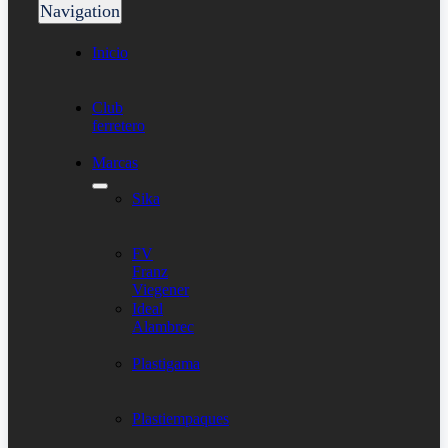
Navigation
Inicio
Club
ferretero
Marcas
Sika
FV
Franz
Viegener
Ideal
Alambrec
Plastigama
Plastiempaques