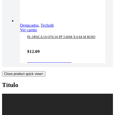
Destacados
,
Techolit
Ver carrito
PL OPACA 10 O76/16 PP 3.66M X 0.84 M ROJO
$
12.09
AÑADIR AL CARRITO
Close product quick view
×
Título