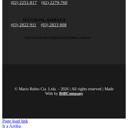
(02) 2251-817
–
(02) 2279-760
SUCURSAL AMBATO
(03) 2822 911
–
(03) 2823 808
servicioalcliente@mariorubio.com.ec
© Mario Rubio Cia. Ltda. - 2026 | All rights reserved | Made
With
by
B4BCompany
Page load link
Ir a Arriba