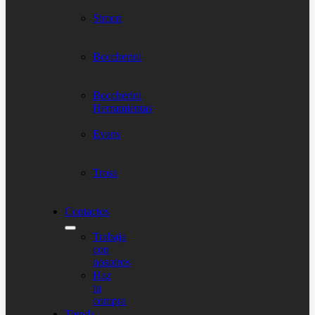
Simon
Boccherini
Boccherini
Herramientas
Evans
Trosa
Contactos
Trabaja
con
nosotros
Haz
tu
compra
Tienda