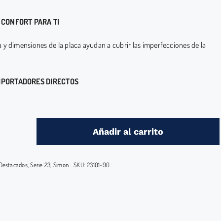
 CONFORT PARA TI
a y dimensiones de la placa ayudan a cubrir las imperfecciones de la
MPORTADORES DIRECTOS
Añadir al carrito
INTERRUPTOR
2
VIAS
Destacados
,
Serie 23
,
Simon
SKU:
23101-90
C/PLACA
BLANCO
cantidad