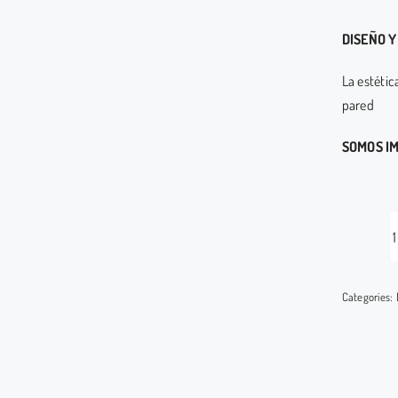
DISEÑO Y
La estétic
pared
SOMOS I
Categories: