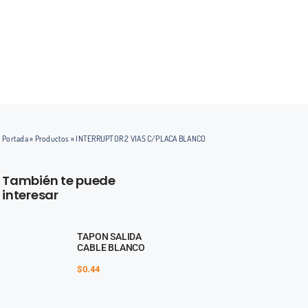
Saltar
al
contenido
Portada
»
Productos
»
INTERRUPTOR 2 VIAS C/PLACA BLANCO
También te puede
interesar
TAPON SALIDA
CABLE BLANCO
$
0.44