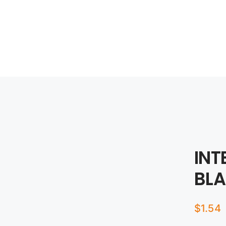
INT
BL
$
1.54