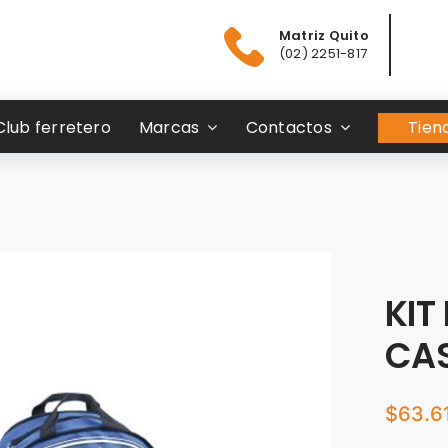
Matriz Quito
(02) 2251-817
Club ferretero
Marcas
Contactos
Tiend
KIT
CA
$
63.6