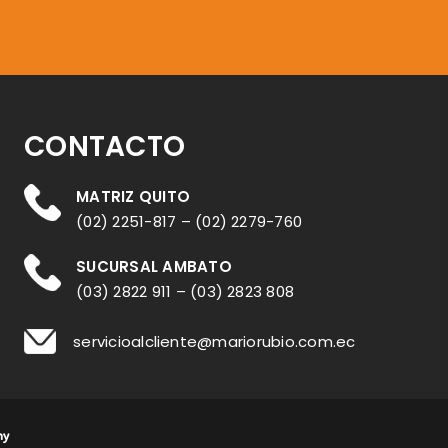
CONTACTO
MATRIZ QUITO
(02) 2251-817
–
(02) 2279-760
SUCURSAL AMBATO
(03) 2822 911
–
(03) 2823 808
servicioalcliente@mariorubio.com.ec
ny