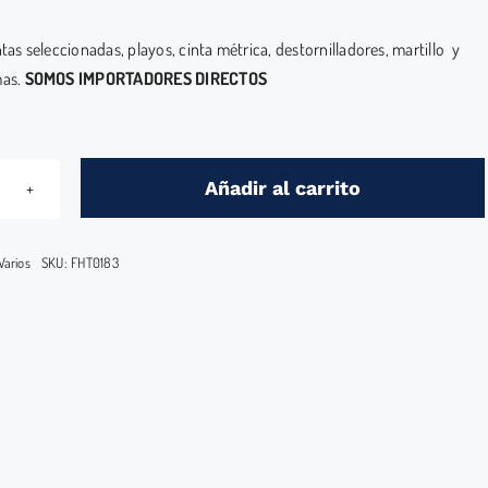
as seleccionadas, playos, cinta métrica, destornilladores, martillo y
as.
SOMOS IMPORTADORES DIRECTOS
Añadir al carrito
KIT
DE
HERRAMIENTAS
Varios
SKU:
FHT0183
PARA
CASA
cantidad