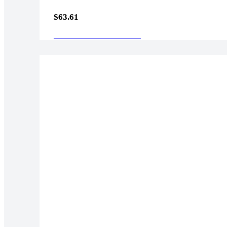
$
63.61
AÑADIR AL CARRITO