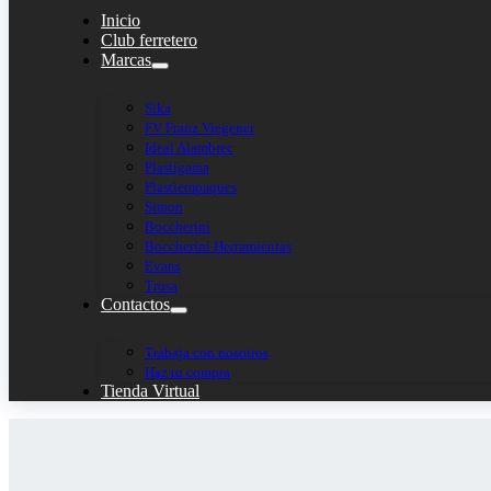
Inicio
Club ferretero
Marcas
Sika
FV Franz Viegener
Ideal Alambrec
Plastigama
Plastiempaques
Simon
Boccherini
Boccherini Herramientas
Evans
Trosa
Contactos
Trabaja con nosotros
Haz tu compra
Tienda Virtual