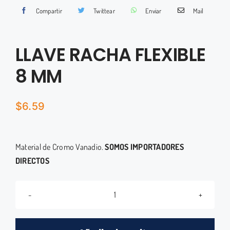
Compartir
Twittear
Enviar
Mail
LLAVE RACHA FLEXIBLE
8 MM
$
6.59
Material de Cromo Vanadio.
SOMOS IMPORTADORES
DIRECTOS
LLAVE
RACHA
FLEXIBLE