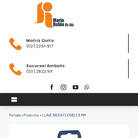
Saltar
al
contenido
Matriz Quito
(02) 2251-817
Sucursal Ambato
(03) 2822 911
Toggle
Navigation
Portada
»
Productos
»
LLAVE RACHA FLEXIBLE 8 MM
Inicio
Club ferretero