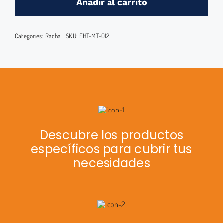
Añadir al carrito
8
MM
Categories:
Racha
SKU:
FHT-MT-012
cantidad
Descubre los productos
específicos para cubrir tus
necesidades