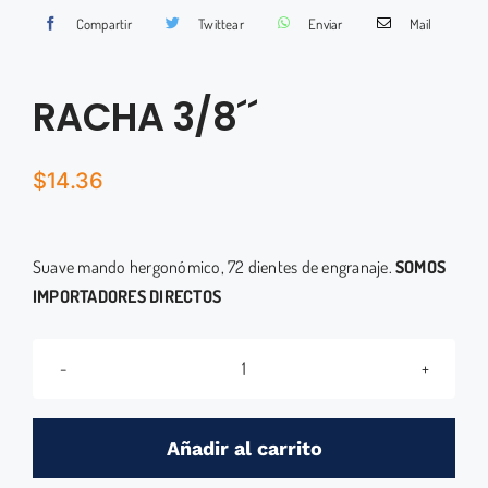
Compartir
Twittear
Enviar
Mail
RACHA 3/8´´
$
14.36
Suave mando hergonómico, 72 dientes de engranaje.
SOMOS
IMPORTADORES DIRECTOS
RACHA
3/8
´´
Añadir al carrito
cantidad