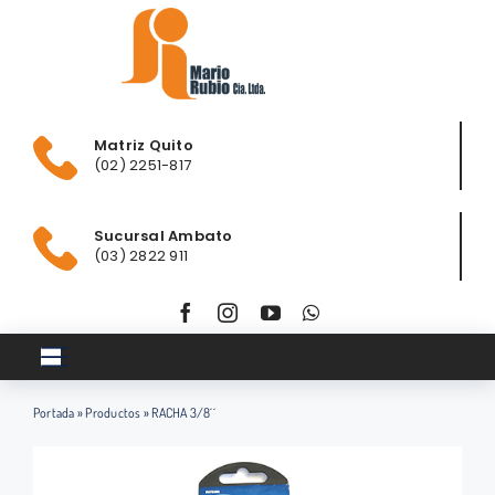
Saltar
al
contenido
Matriz Quito
(02) 2251-817
Sucursal Ambato
(03) 2822 911
Toggle
Navigation
Portada
»
Productos
»
RACHA 3/8´´
Inicio
Club ferretero