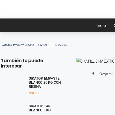
Saltar
al
contenido
Inicio
Portada
»
Productos
»
SIKAFILL 5 MAESTRO GRIS 4 KG
También te puede
interesar
Compartir
SIKATOP EMPASTE
BLANCO 20 KG CON
RESINA
$
31.89
SIKATOP 144
BLANCO 5 KG