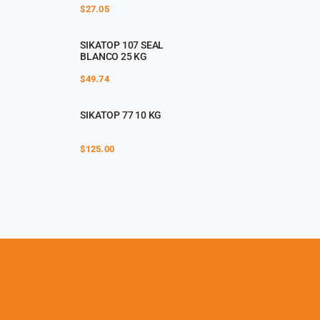
$
27.05
SIKATOP 107 SEAL
BLANCO 25 KG
$
49.74
SIKATOP 77 10 KG
$
125.00