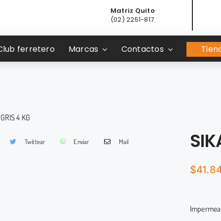
Matriz Quito
(02) 2251-817
Club ferretero
Marcas
Contactos
Tiend
SIK
Twittear
Enviar
Mail
$
41.8
Impermeabi