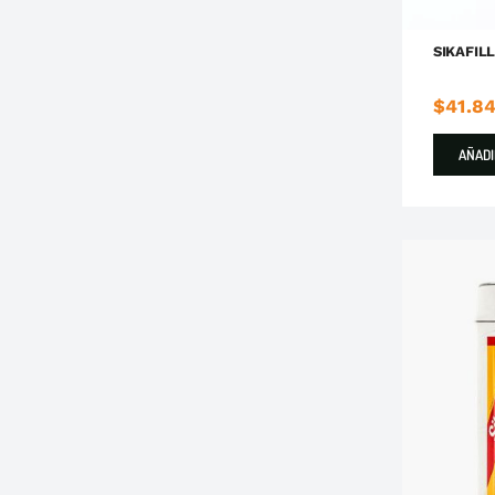
SIKAFIL
$
41.8
AÑADI