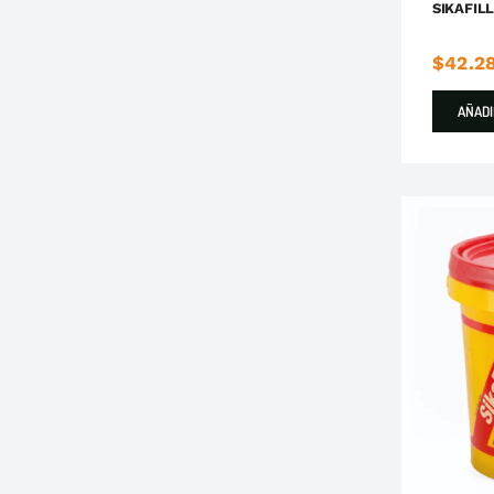
SIKAFIL
$
42.2
AÑADI
Desta