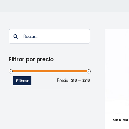
Buscar:
Filtrar por precio
Precio:
—
Precio
Precio
$10
$210
Filtrar
mínimo
máximo
SIKA MA