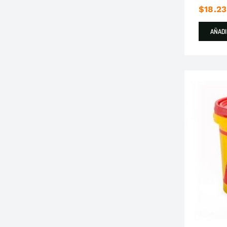
$
18.23
AÑADI