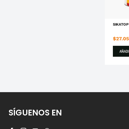
SIKATOP
$
27.0
AÑADI
SÍGUENOS EN