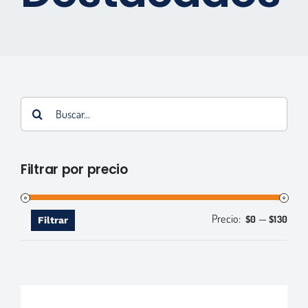
Marcas
Contactos
Tienda Virtual
Buscar:
Filtrar por precio
Precio:
—
Prec
Prec
$0
$130
Filtrar
mín
máx