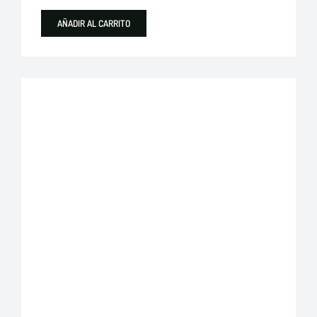
AÑADIR AL CARRITO
Alambres
Destacados
Ideal Alambrec