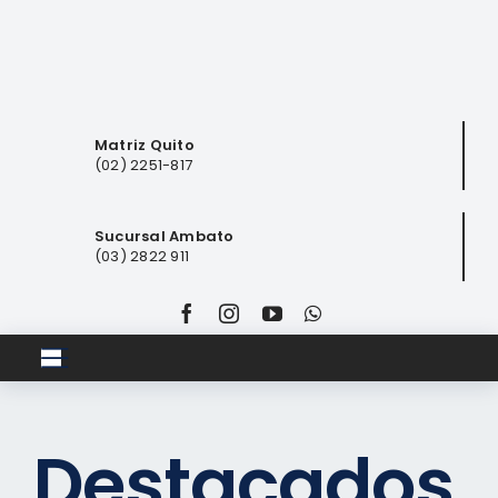
Saltar
al
contenido
Matriz Quito
(02) 2251-817
Sucursal Ambato
(03) 2822 911
Toggle
Navigation
Inicio
Destacados
Club ferretero