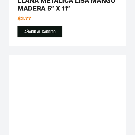
LLANA METALICA LISA MANGO
MADERA 5″ X 11″
$
2.77
AÑADIR AL CARRITO
Destacados
FV Franz Viegener
Llaves de Manguera