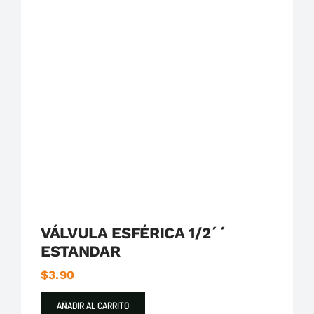
Destacados
FV Franz Viegener
Válvulas Esféricas
VÁLVULA ESFÉRICA 1/2´´
ESTANDAR
$
3.90
AÑADIR AL CARRITO