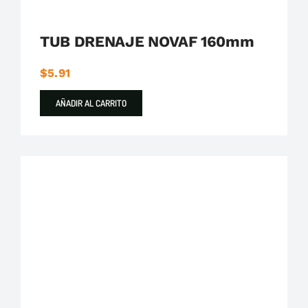
TUB DRENAJE NOVAF 160mm
$
5.91
AÑADIR AL CARRITO
Destacados
Plastigama
Tuberías y Accesorios de Desague