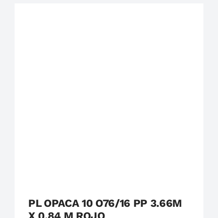
Destacados
Techolit
PL OPACA 10 O76/16 PP 3.66M
X 0.84 M ROJO