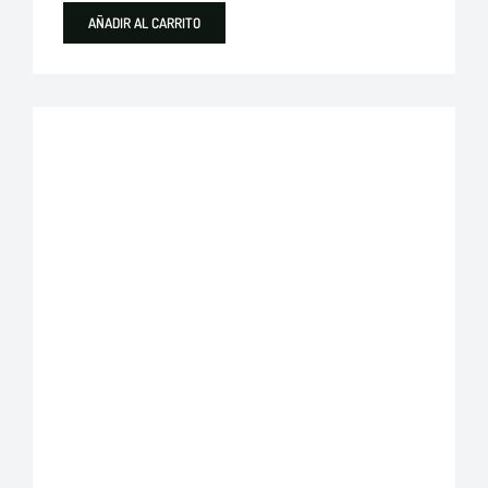
AÑADIR AL CARRITO
Destacados
Plastigama
Tuberías y Accesorios de Desague