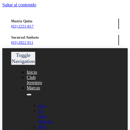
Saltar al contenido
Matriz Quito
(02) 2251-817
Sucursal Ambato
(03) 2822 911
Toggle
Navigation
Inicio
Club
ferretero
Marcas
Sika
FV
Franz
Viegener
Ideal