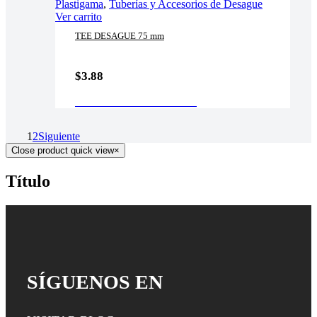
Plastigama
,
Tuberías y Accesorios de Desague
Ver carrito
TEE DESAGUE 75 mm
$
3.88
AÑADIR AL CARRITO
1
2
Siguiente
Close product quick view
×
Título
SÍGUENOS EN