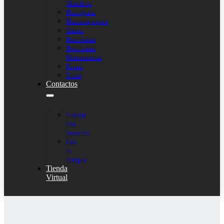
Alambrec
Plastigama
Plastiempaques
Simon
Boccherini
Boccherini
Herramientas
Evans
Trosa
Contactos
Trabaja
con
nosotros
Haz
tu
compra
Tienda
Virtual