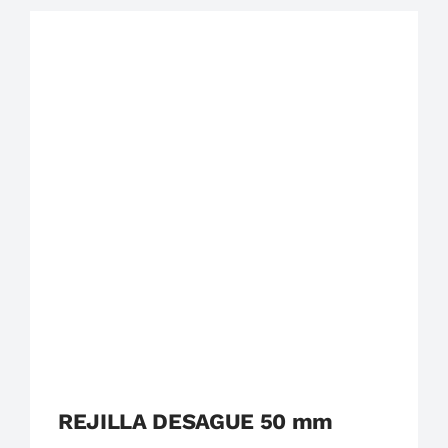
Plastigama
Tuberías y Accesorios de Desague
REJILLA DESAGUE 50 mm