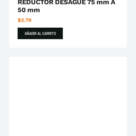
REDUCTOR DESAGUE 75 mm A
50 mm
$
2.79
AÑADIR AL CARRITO
Plastigama
Tuberías y Accesorios de Desague