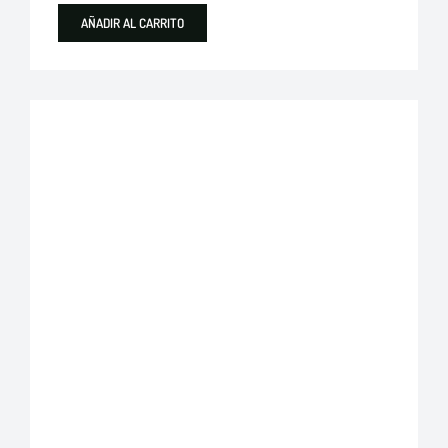
AÑADIR AL CARRITO
Plastigama
Tuberías y Accesorios de Desague