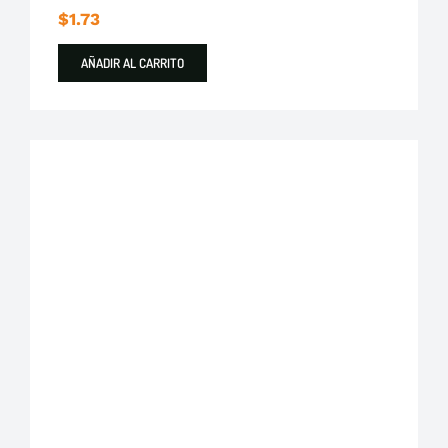
$
1.73
AÑADIR AL CARRITO
Plastigama
Tuberías y Accesorios de Desague