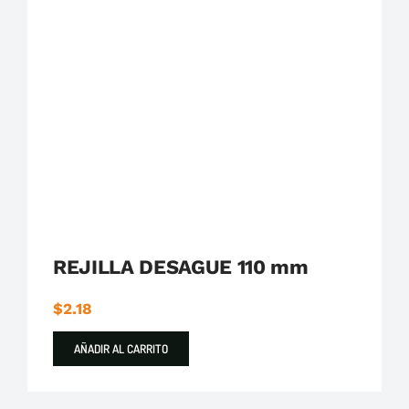
Plastigama
Tuberías y Accesorios de Desague
REJILLA DESAGUE 110 mm
$
2.18
AÑADIR AL CARRITO