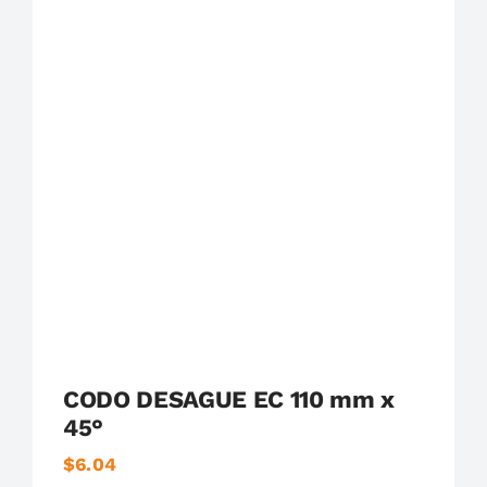
Plastigama
Tuberías y Accesorios de Desague
CODO DESAGUE EC 110 mm x
45°
$
6.04