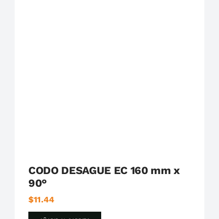
Plastigama
Tuberías y Accesorios de Desague
CODO DESAGUE EC 160 mm x
90°
$
11.44