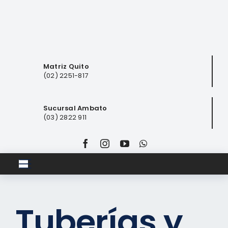
Saltar
al
contenido
Matriz Quito
(02) 2251-817
Sucursal Ambato
(03) 2822 911
Toggle
Navigation
Inicio
Tuberías y
Club ferretero