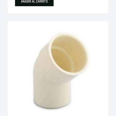
AÑADIR AL CARRITO
Plastigama
Tuberías y Accesorios de Desague