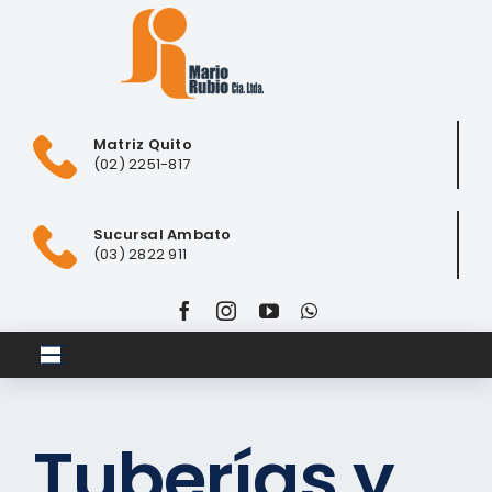
Saltar
al
contenido
Matriz Quito
(02) 2251-817
Sucursal Ambato
(03) 2822 911
Toggle
Navigation
Inicio
Tuberías y
Club ferretero