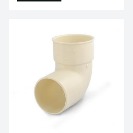
Plastigama
Tuberías y Accesorios de Desague