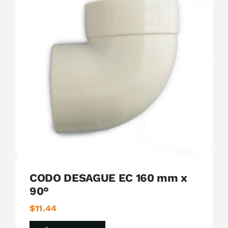
Plastigama
Tuberías y Accesorios de Desague
CODO DESAGUE EC 160 mm x
90°
$
11.44