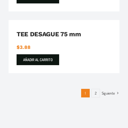
Plastigama
Tuberías y Accesorios de Desague
TEE DESAGUE 75 mm
$
3.88
AÑADIR AL CARRITO
1
2
Siguiente