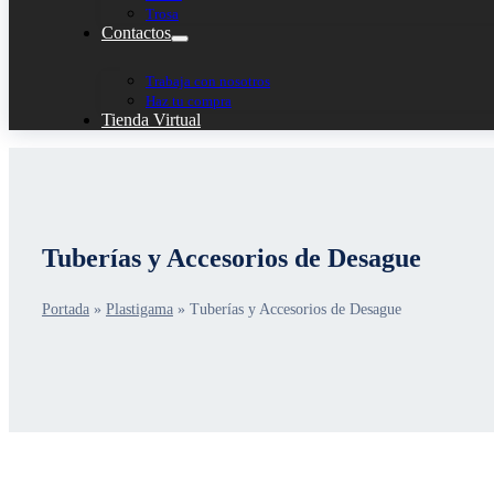
Trosa
Contactos
Trabaja con nosotros
Haz tu compra
Tienda Virtual
Tuberías y Accesorios de Desague
Portada
»
Plastigama
»
Tuberías y Accesorios de Desague