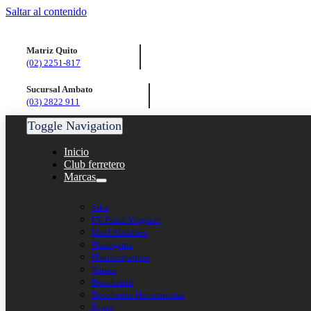
Saltar al contenido
Matriz Quito
(02) 2251-817
Sucursal Ambato
(03) 2822 911
Toggle Navigation
Inicio
Club ferretero
Marcas
Sika
FV Franz Viegener
Ideal Alambrec
Plastigama
Plastiempaques
Simon
Boccherini
Boccherini Herramientas
Evans