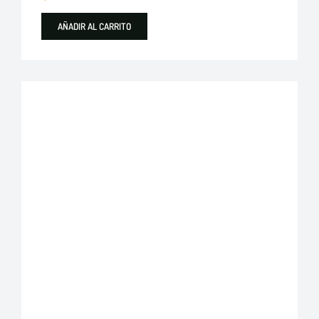
AÑADIR AL CARRITO
Plastigama
Tuberías y Accesorios de Desague