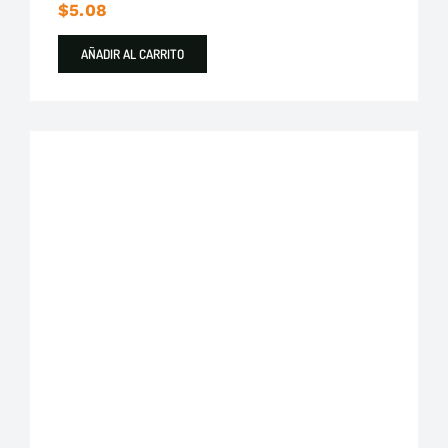
$
5.08
AÑADIR AL CARRITO
Plastigama
Tuberías y Accesorios de Desague