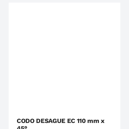
Plastigama
Tuberías y Accesorios de Desague
CODO DESAGUE EC 110 mm x
45°