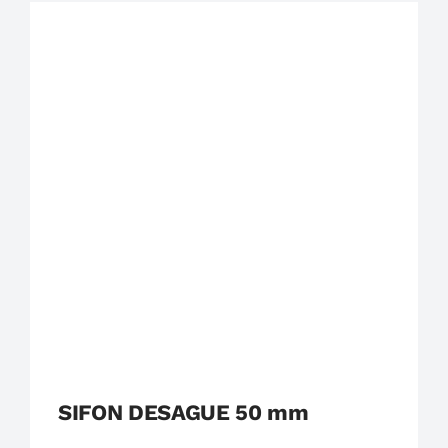
Plastigama
Tuberías y Accesorios de Desague
SIFON DESAGUE 50 mm