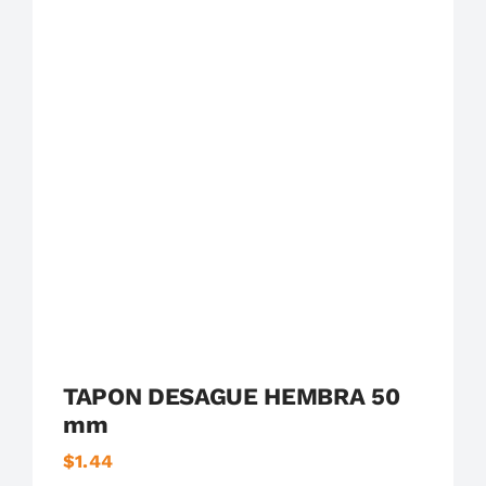
Plastigama
Tuberías y Accesorios de Desague
TAPON DESAGUE HEMBRA 50
mm
$
1.44