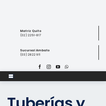
Saltar
al
contenido
Matriz Quito
(02) 2251-817
Sucursal Ambato
(03) 2822 911
Toggle
Navigation
Inicio
Tuberías y
Club ferretero