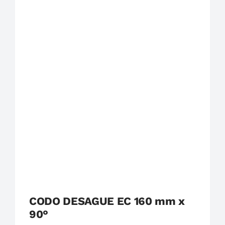
Plastigama
Tuberías y Accesorios de Desague
CODO DESAGUE EC 160 mm x
90°