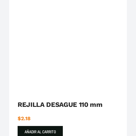
Plastigama
Tuberías y Accesorios de Desague
REJILLA DESAGUE 110 mm
$
2.18
AÑADIR AL CARRITO