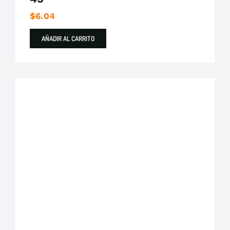
$
6.04
AÑADIR AL CARRITO
Plastigama
Tuberías y Accesorios de Desague