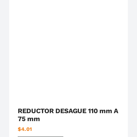
Plastigama
Tuberías y Accesorios de Desague
REDUCTOR DESAGUE 110 mm A
75 mm
$
4.01