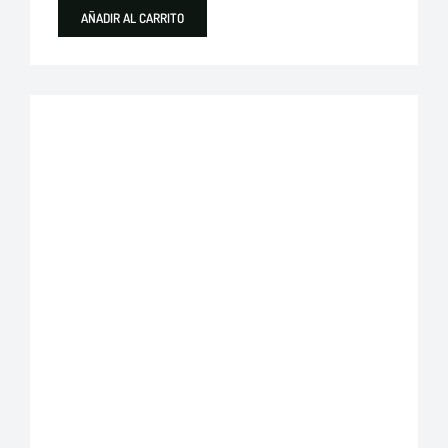
AÑADIR AL CARRITO
Plastigama
Tuberías y Accesorios de Desague