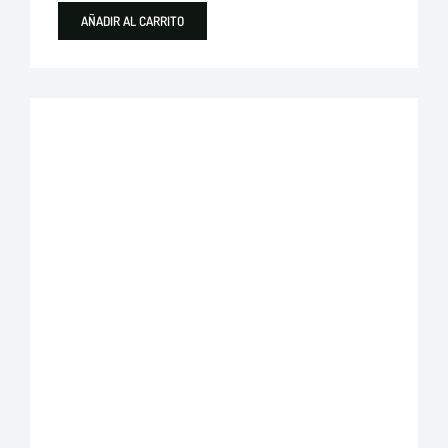
AÑADIR AL CARRITO
Plastigama
Tuberías y Accesorios de Desague