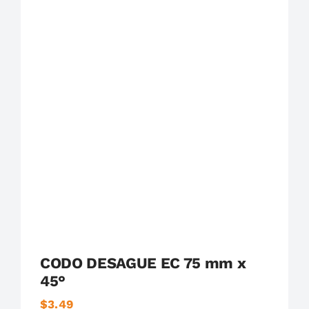
Plastigama
Tuberías y Accesorios de Desague
CODO DESAGUE EC 75 mm x
45°
$
3.49