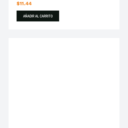
$
11.44
AÑADIR AL CARRITO
Plastigama
Tuberías y Accesorios de Desague