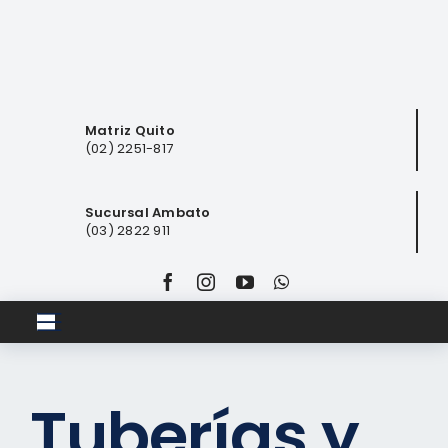
Saltar
al
contenido
Matriz Quito
(02) 2251-817
Sucursal Ambato
(03) 2822 911
Toggle
Navigation
Inicio
Tuberías y
Club ferretero