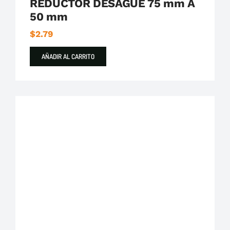
REDUCTOR DESAGUE 75 mm A
50 mm
$
2.79
AÑADIR AL CARRITO
Plastigama
Tuberías y Accesorios de Desague