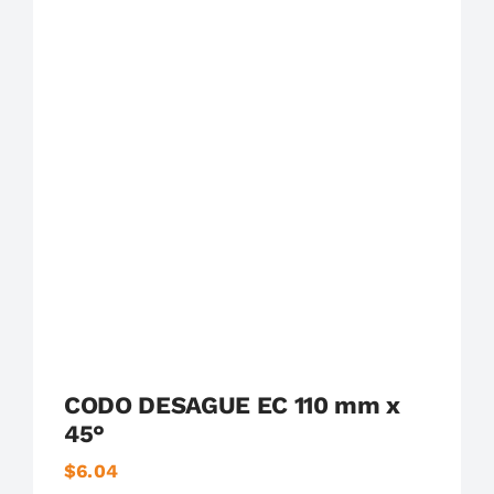
Plastigama
Tuberías y Accesorios de Desague
CODO DESAGUE EC 110 mm x
45°
$
6.04