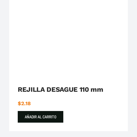
Plastigama
Tuberías y Accesorios de Desague
REJILLA DESAGUE 110 mm
$
2.18
AÑADIR AL CARRITO