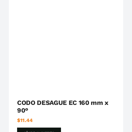
Plastigama
Tuberías y Accesorios de Desague
CODO DESAGUE EC 160 mm x
90°
$
11.44