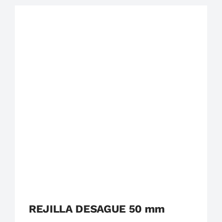
Plastigama
Tuberías y Accesorios de Desague
REJILLA DESAGUE 50 mm