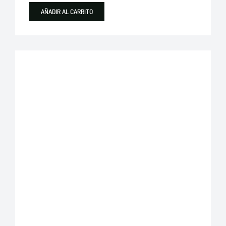
AÑADIR AL CARRITO
Plastigama
Tuberías y Accesorios de Desague