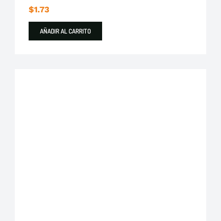
$
1.73
AÑADIR AL CARRITO
Plastigama
Tuberías y Accesorios de Desague