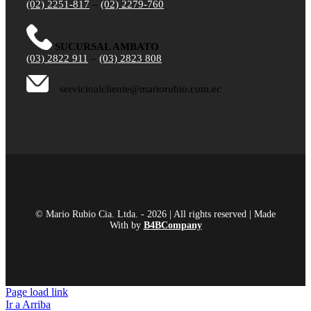
(02) 2251-817
–
(02) 2279-760
SUCURSAL AMBATO
(03) 2822 911
–
(03) 2823 808
servicioalcliente@mariorubio.com.ec
© Mario Rubio Cia. Ltda. - 2026 | All rights reserved | Made
With
by
B4BCompany
Page load link
Ir a Arriba