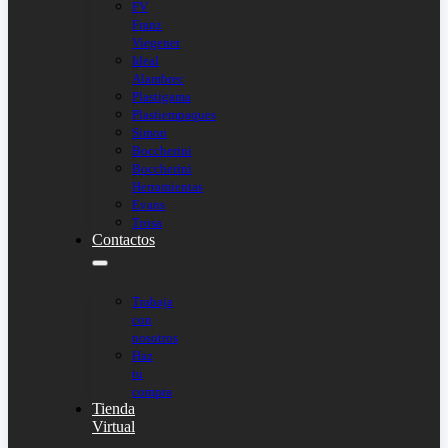
FV
Franz
Viegener
Ideal
Alambrec
Plastigama
Plastiempaques
Simon
Boccherini
Boccherini
Herramientas
Evans
Trosa
Contactos
Trabaja
con
nosotros
Haz
tu
compra
Tienda
Virtual