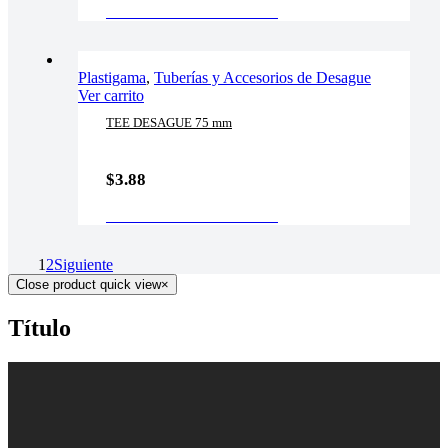
AÑADIR AL CARRITO
Plastigama
,
Tuberías y Accesorios de Desague
Ver carrito
TEE DESAGUE 75 mm
$
3.88
AÑADIR AL CARRITO
1
2
Siguiente
Close product quick view
×
Título