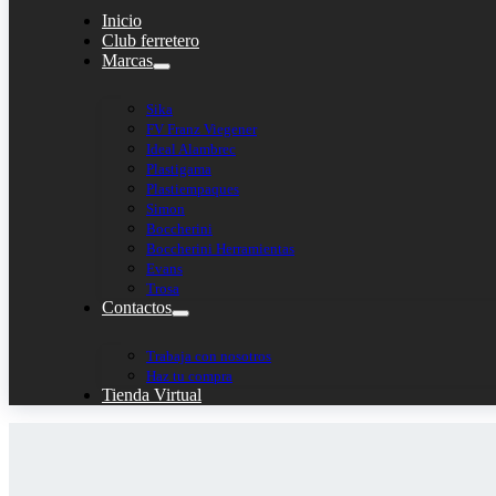
Inicio
Club ferretero
Marcas
Sika
FV Franz Viegener
Ideal Alambrec
Plastigama
Plastiempaques
Simon
Boccherini
Boccherini Herramientas
Evans
Trosa
Contactos
Trabaja con nosotros
Haz tu compra
Tienda Virtual